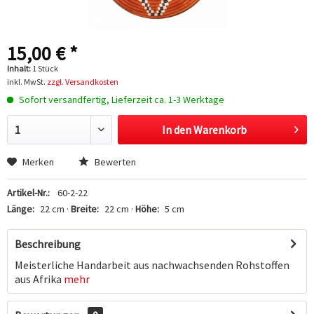
15,00 € *
Inhalt:
1 Stück
inkl. MwSt.
zzgl. Versandkosten
Sofort versandfertig, Lieferzeit ca. 1-3 Werktage
In den
Warenkorb
Hinzugefügt
Merken
Bewerten
Artikel-Nr.:
60-2-22
Länge:
22 cm ·
Breite:
22 cm ·
Höhe:
5 cm
Beschreibung
Meisterliche Handarbeit aus nachwachsenden Rohstoffen
aus Afrika
mehr