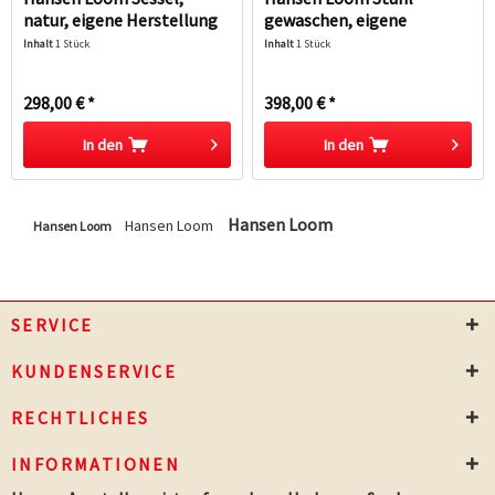
natur, eigene Herstellung
gewaschen, eigene
Herstellung
Inhalt
1 Stück
Inhalt
1 Stück
298,00 € *
398,00 € *
In den
In den
Hinzugefügt
Hinzugefügt
Hansen Loom
Hansen Loom
Hansen Loom
SERVICE
KUNDENSERVICE
RECHTLICHES
INFORMATIONEN