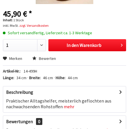
45,90 € *
Inhalt:
1 Stück
inkl. MwSt.
zzgl. Versandkosten
Sofort versandfertig, Lieferzeit ca. 1-3 Werktage
In den
Warenkorb
Hinzugefügt
Merken
Bewerten
Artikel-Nr.:
14-499H
Länge:
34 cm ·
Breite:
46 cm ·
Höhe:
44 cm
Beschreibung
Praktischer Alltagshelfer, meisterlich geflochten aus
nachwachsenden Rohstoffen
mehr
Bewertungen
0