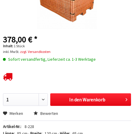
378,00 € *
Inhalt:
1 Stück
inkl. MwSt.
zzgl. Versandkosten
Sofort versandfertig, Lieferzeit ca. 1-3 Werktage
In den
Warenkorb
Hinzugefügt
Merken
Bewerten
Artikel-Nr.:
8-228
Länge:
85 cm ·
Breite:
120 cm ·
Höhe:
65 cm