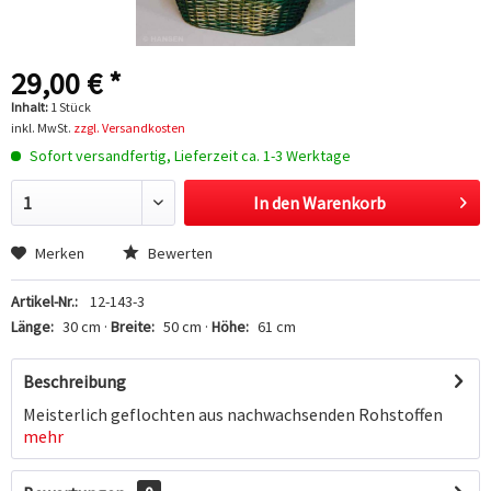
29,00 € *
Inhalt:
1 Stück
inkl. MwSt.
zzgl. Versandkosten
Sofort versandfertig, Lieferzeit ca. 1-3 Werktage
In den
Warenkorb
Hinzugefügt
Merken
Bewerten
Artikel-Nr.:
12-143-3
Länge:
30 cm ·
Breite:
50 cm ·
Höhe:
61 cm
Beschreibung
Meisterlich geflochten aus nachwachsenden Rohstoffen
mehr