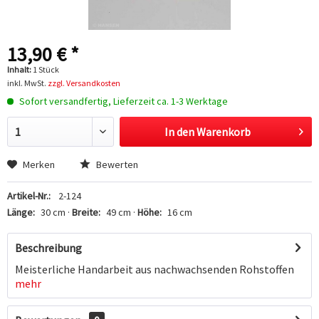
13,90 € *
Inhalt:
1 Stück
inkl. MwSt.
zzgl. Versandkosten
Sofort versandfertig, Lieferzeit ca. 1-3 Werktage
In den
Warenkorb
Hinzugefügt
Merken
Bewerten
Artikel-Nr.:
2-124
Länge:
30 cm ·
Breite:
49 cm ·
Höhe:
16 cm
Beschreibung
Meisterliche Handarbeit aus nachwachsenden Rohstoffen
mehr