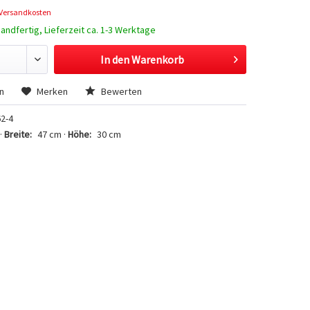
 Versandkosten
andfertig, Lieferzeit ca. 1-3 Werktage
In den
Warenkorb
Hinzugefügt
n
Merken
Bewerten
2-4
·
Breite:
47 cm ·
Höhe:
30 cm