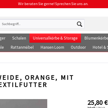
Wir beraten Sie gerne! Sprechen Sie uns an.
ger
Schalen
Universalkörbe & Storage
Blumenkörb
le
Rattanmöbel
Hansen Loom
Outdoor
Hotel & 
EIDE, ORANGE, MIT
XTILFUTTER
25,80 €
Inhalt:
1 Stück