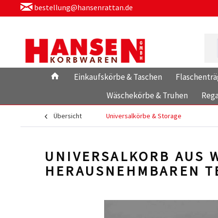
bestellung@hansenrattan.de
Einkaufskörbe & Taschen
Flaschenträ
Wäschekörbe & Truhen
Rega
Übersicht
Universalkörbe & Storage
UNIVERSALKORB AUS W
HERAUSNEHMBAREN TE