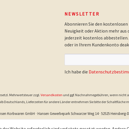
NEWSLETTER
Abonnieren Sie den kostenlosen
Neuigkeit oder Aktion mehr aus
jederzeit kostenlos abbestellen
oder in Ihrem Kundenkonto deakt
Ich habe die
Datenschutzbesti
 gesetzl. Mehrwertsteuer zzgl.
Versandkosten
und ggf. Nachnahmegebühren, wenn nicht a
rhalb Deutschlands, Lieferzeiten für andere Länder entnehmen Sie bitte der Schaltfläche 
nsen Korbwaren GmbH · Hansen Gewerbepark Schwarzer Weg 14 · 52525 Heinsberg
b der Website erforderlich sind und stets gesetzt werden. Andere 