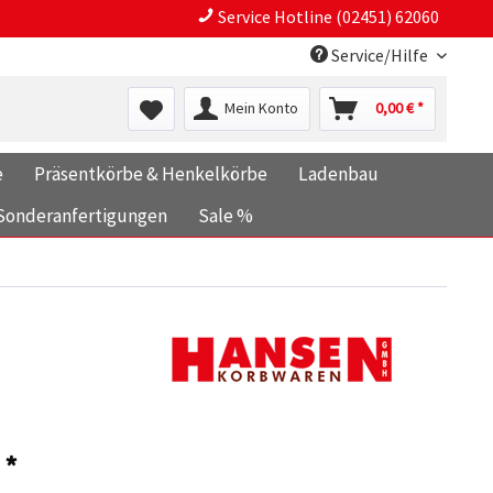
Service Hotline (02451) 62060
Service/Hilfe
Mein Konto
0,00 € *
e
Präsentkörbe & Henkelkörbe
Ladenbau
Sonderanfertigungen
Sale %
 *