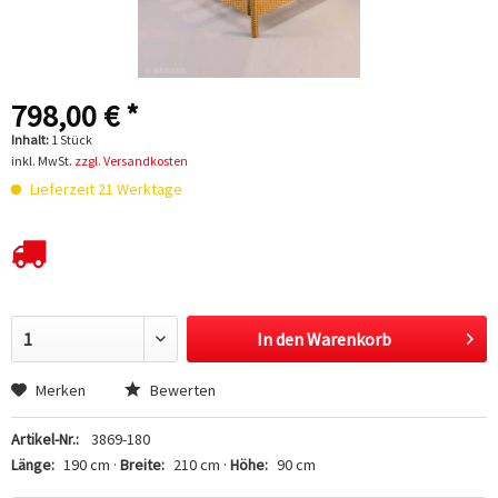
798,00 € *
Inhalt:
1 Stück
inkl. MwSt.
zzgl. Versandkosten
Lieferzeit 21 Werktage
In den
Warenkorb
Hinzugefügt
Merken
Bewerten
Artikel-Nr.:
3869-180
Länge:
190 cm ·
Breite:
210 cm ·
Höhe:
90 cm